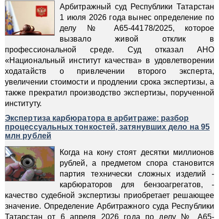
Арбитражный суд Республики Татарстан
1 июля 2026 года вынес определение по
делу № А65‑44178/2025, которое
вызвало живой отклик в
профессиональной среде. Суд отказал АНО
«Национальный институт качества» в удовлетворении
ходатайств о привлечении второго эксперта,
увеличении стоимости и продлении срока экспертизы, а
также прекратил производство экспертизы, порученной
институту.
Экспертиза карбюратора в арбитраже: разбор
процессуальных тонкостей, затянувших дело на 95
млн рублей
Когда на кону стоят десятки миллионов
рублей, а предметом спора становится
партия технически сложных изделий -
карбюраторов для бензоагрегатов, -
качество судебной экспертизы приобретает решающее
значение. Определение Арбитражного суда Республики
Татарстан от 6 апреля 2026 года по делу № А65-