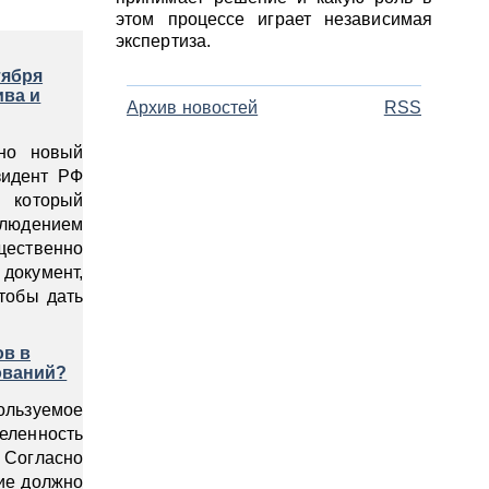
этом процессе играет независимая
экспертиза.
тября
ива и
Архив новостей
RSS
ьно новый
зидент РФ
 который
блюдением
щественно
документ,
тобы дать
ов в
ований?
пользуемое
еленность
. Согласно
ние должно