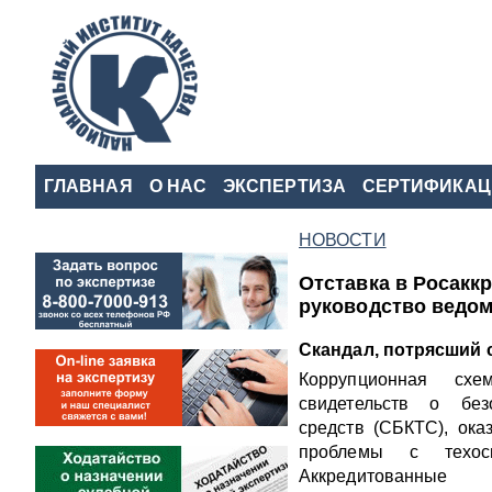
ГЛАВНАЯ
О НАС
ЭКСПЕРТИЗА
СЕРТИФИКАЦ
НОВОСТИ
Отставка в Росакк
руководство ведо
Скандал, потрясший 
Коррупционная сх
свидетельств о без
средств (СБКТС), ока
проблемы с техос
Аккредитованные