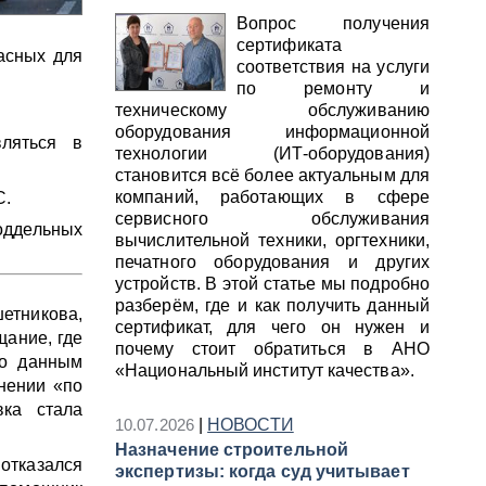
Вопрос получения
сертификата
асных для
соответствия на услуги
по ремонту и
техническому обслуживанию
оборудования информационной
ляться в
технологии (ИТ-оборудования)
становится всё более актуальным для
компаний, работающих в сфере
С.
сервисного обслуживания
оддельных
вычислительной техники, оргтехники,
печатного оборудования и других
устройств. В этой статье мы подробно
разберём, где и как получить данный
етникова,
сертификат, для чего он нужен и
щание, где
почему стоит обратиться в АНО
По данным
«Национальный институт качества».
нении «по
ка стала
10.07.2026
|
НОВОСТИ
Назначение строительной
тказался
экспертизы: когда суд учитывает