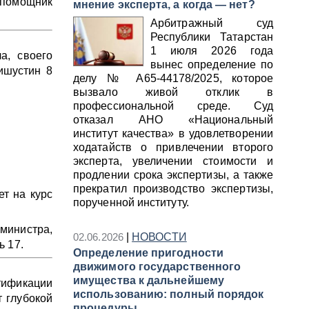
 помощник
мнение эксперта, а когда — нет?
Арбитражный суд
Республики Татарстан
1 июля 2026 года
а, своего
вынес определение по
ишустин 8
делу № А65‑44178/2025, которое
вызвало живой отклик в
профессиональной среде. Суд
отказал АНО «Национальный
институт качества» в удовлетворении
ходатайств о привлечении второго
эксперта, увеличении стоимости и
продлении срока экспертизы, а также
прекратил производство экспертизы,
ет на курс
порученной институту.
инистра,
02.06.2026
|
НОВОСТИ
ь 17.
Определение пригодности
движимого государственного
имущества к дальнейшему
ификации
использованию: полный порядок
т глубокой
процедуры