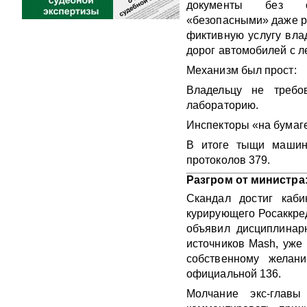
документы без о
«безопасными» даже р
фиктивную услугу вла
дорог автомобилей с 
Механизм был прост:
Владельцу не требо
лабораторию.
Инспекторы «на бумаге
В итоге тыщи машин 
протоколов 379.
Разгром от министра
Скандал достиг каби
курирующего Росаккред
объявил дисциплинар
источников Mash, уже
собственному желан
официальной 136.
Молчание экс-главы